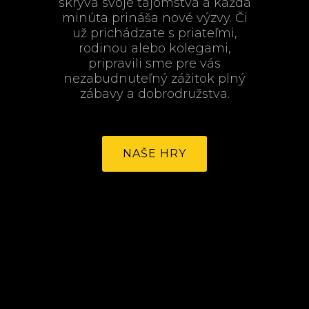
skrýva svoje tajomstvá a každá
minúta prináša nové výzvy. Či
už prichádzate s priateľmi,
rodinou alebo kolegami,
pripravili sme pre vás
nezabudnuteľný zážitok plný
zábavy a dobrodružstva.
NAŠE HRY